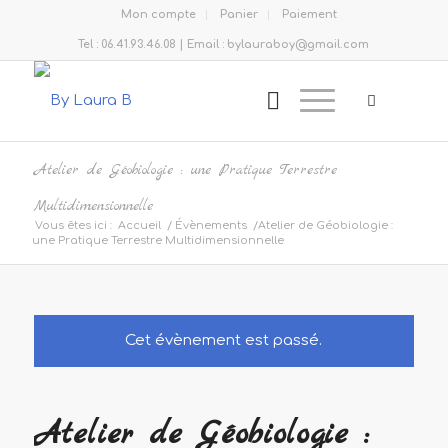
Mon compte
Panier
Paiement
Tel : 06.41.93.46.08 | Email : bylauraboy@gmail.com
Atelier de Géobiologie : une Pratique Terrestre
Multidimensionnelle
Vous êtes ici :
Accueil
/
Évènements
/
Atelier de Géobiologie :
une Pratique Terrestre Multidimensionnelle
Cet évènement est passé.
Atelier de Géobiologie :