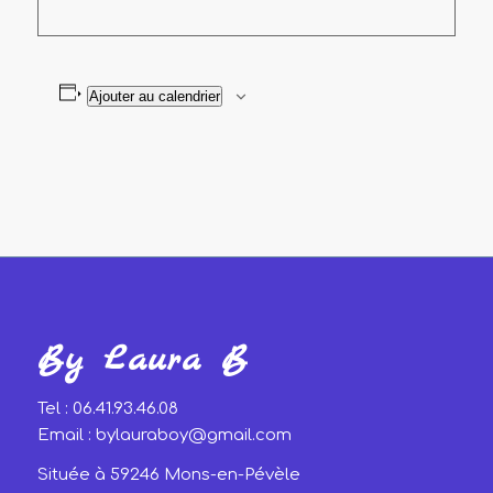
Ajouter au calendrier
By Laura B
Tel : 06.41.93.46.08
Email : bylauraboy@gmail.com
Située à 59246 Mons-en-Pévèle