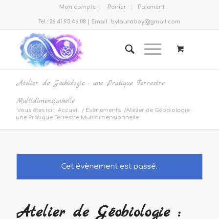
Mon compte
Panier
Paiement
Tel : 06.41.93.46.08 | Email : bylauraboy@gmail.com
Atelier de Géobiologie : une Pratique Terrestre
Multidimensionnelle
Vous êtes ici :
Accueil
/
Évènements
/
Atelier de Géobiologie :
une Pratique Terrestre Multidimensionnelle
Cet évènement est passé.
Atelier de Géobiologie :