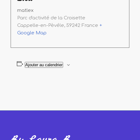
matlex
Parc d'activité de la Croisette
Cappelle-en-Pèvéle
,
59242
France
+
Google Map
Ajouter au calendrier
By Laura B