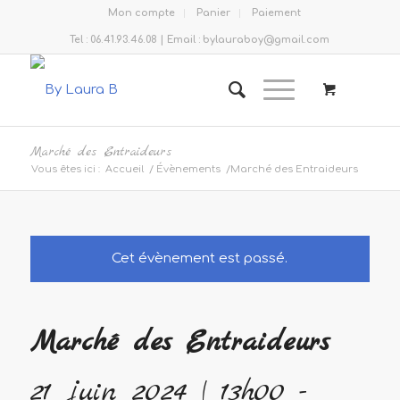
Mon compte
Panier
Paiement
Tel : 06.41.93.46.08 | Email : bylauraboy@gmail.com
Marché des Entraideurs
Vous êtes ici :
Accueil
/
Évènements
/
Marché des Entraideurs
Cet évènement est passé.
Marché des Entraideurs
21 juin 2024 | 13h00
-