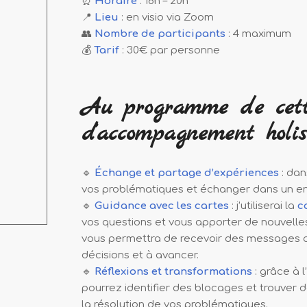
⏰
Horaire
: 18h – 20h
📍
Lieu
: en visio via Zoom
👥
Nombre de participants
: 4 maximum
💰
Tarif
: 30€ par personne
Au programme de cett
d’accompagnement holis
🔹
Échange et partage d’expériences
: dan
vos problématiques et échanger dans un en
🔹
Guidance avec les cartes
: j’utiliserai la
c
vos questions et vous apporter de nouvell
vous permettra de recevoir des messages q
décisions et à avancer.
🔹
Réflexions et transformations
: grâce à 
pourrez identifier des blocages et trouver
la résolution de vos problématiques.