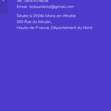
Tel : 06.41.93.46.08
Principes Clés –
Email : bylauraboy@gmail.com
Atelier d’Initiation ✨
– en visio via Zoom
Située à 59246 Mons-en-Pévèle
350 Rue du Moulin,
Hauts-de-France, Département du Nord