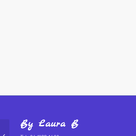
By Laura B
🏡 Le Feng Shui
Traditionnel et ses