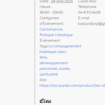
Date :
28 avril 2025
Laura Boy
Heure :
Téléphone
18h00 - 20h00
06.41.93.46.08
Catégories
E-mail
d’Évènement:
bylauraboy@g
Cartomancie
,
Pratique Holistique
Évènement
Tags:
accompagnement
holistique
,
bien-
être
,
développement
personnel
,
soirée
,
spiritualité
Site :
https://by-laurab.com/product/les-at
Lieu