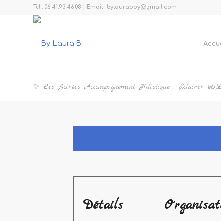
Tel : 06.41.93.46.08 | Email : bylauraboy@gmail.com
Accue
✨ Les Soirées Accompagnement Holistique : Éclairer et Dé
Vous 
Détails
Organisat