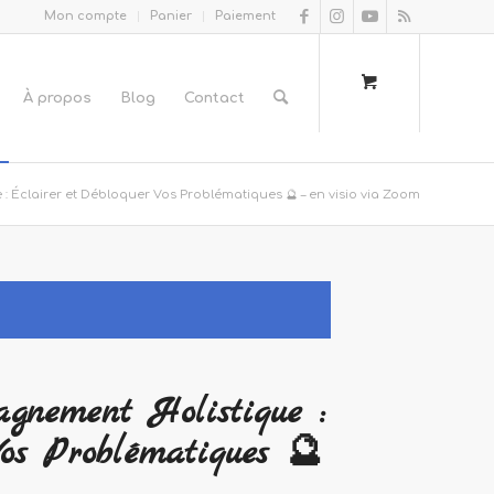
Mon compte
Panier
Paiement
À propos
Blog
Contact
 Éclairer et Débloquer Vos Problématiques 🔮 – en visio via Zoom
gnement Holistique :
Vos Problématiques 🔮